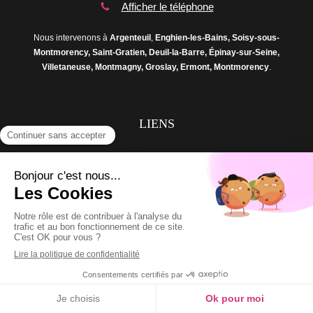
Afficher le téléphone
Nous intervenons à
Argenteuil
,
Enghien-les-Bains, Soisy-sous-
Montmorency, Saint-Gratien, Deuil-la-Barre, Épinay-sur-Seine,
Villetaneuse, Montmagny, Groslay, Ermont, Montmorency
.
LIENS
Accueil
Menuiserie
Vitrerie
Serrurerie
Témoignages
Devis gratuit
Contact